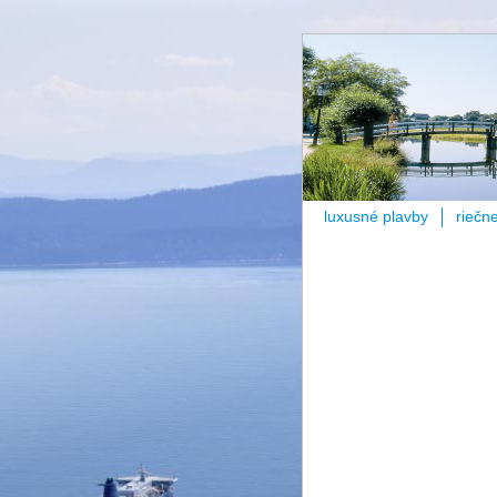
luxusné plavby
riečn