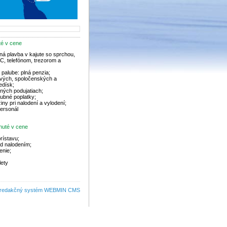
té v cene
á plavba v kajute so sprchou,
C, telefónom, trezorom a
 palube: plná penzia;
ových, spoločenských a
edísk;
ných podujatiach;
lubné poplatky;
iny pri nalodení a vylodení;
ersonál
nuté v cene
rístavu;
ed nalodením;
enie;
lety
redakčný systém WEBMIN CMS