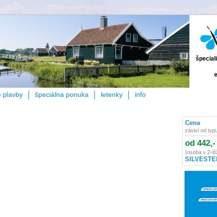
špecial
e
e plavby
špeciálna ponuka
letenky
info
Cena
závisí od typ
od 442,-
(osoba v 2-lô
SILVESTE