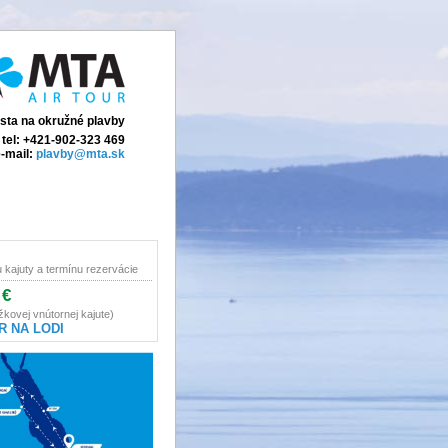
ista na okružné plavby
tel: +421-902-323 469
-mail:
plavby@mta.sk
u kajuty a termínu rezervácie
 €
žkovej vnútornej kajute)
R NA LODI