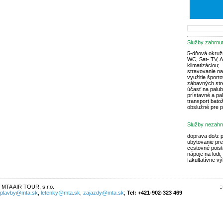
Služby zahrnu
5-dňová okružn
WC, Sat- TV, A
klimatizáciou;
stravovanie na
využitie šport
zábavných str
účasť na palub
prístavné a pa
transport batož
obslužné pre p
Služby nezahr
doprava do/z p
ubytovanie pr
cestovné poist
nápoje na lodi;
fakultatívne vý
 MTA AIR TOUR, s.r.o.
::
plavby@mta.sk
,
letenky@mta.sk
,
zajazdy@mta.sk
;
Tel: +421-902-323 469