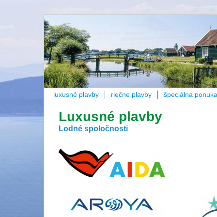
luxusné plavby
riečne plavby
špeciálna ponuk
Luxusné plavby
Lodné spoločnosti