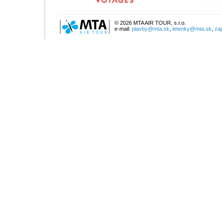
© 2026 MTA AIR TOUR, s.r.o.
e-mail:
plavby@mta.sk
,
letenky@mta.sk
,
za