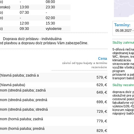
o)
-
08:00
vensko)
13:00
23:30
o)
07:30
-
o)
-
02:00
12:00
15:30
Termíny:
o)
09:30
vylodenie
05.08.2027 -
Doprava do/z prístavu - individuálna
Služby zahrnu
ed plavbou a dopravu do/z prístavu Vám zabezpečíme.
5-dňová riečna
objednanej kaj
WC, fénom, tre
Cena
klimatizáciou
závisí od typu kajuty a termínu
stravovanie na
využitie všetk
rezervácie
program
prístavné a pa
(hlavná paluba; zadná a
579,-€
transport batož
(hlavná paluba)
629,-€
Služby nezahr
kónom (stredná paluba; zadná
doprava do/z p
649,-€
obslužné pre p
cestovné poist
kónom (stredná paluba; predná
699,-€
fakultatívne vý
výletov/109,-€
kónom (stredná paluba; stredná
konzum nápojo
729,-€
nápojový balíč
lkónom (horná paluba; zadná
779,-€
lkónom (horná paluba; predná
829,-€