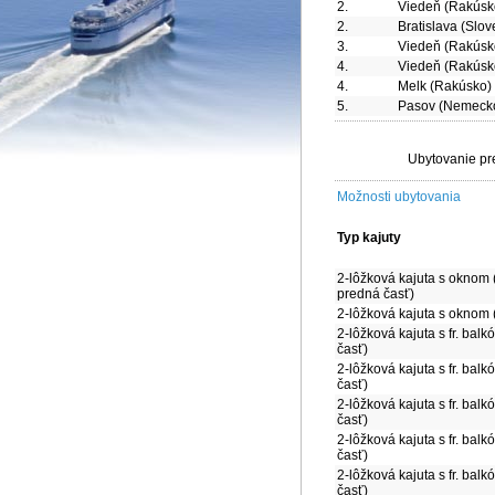
2.
Viedeň (Rakúsk
2.
Bratislava (Slo
3.
Viedeň (Rakúsk
4.
Viedeň (Rakúsk
4.
Melk (Rakúsko)
5.
Pasov (Nemeck
Ubytovanie pr
Možnosti ubytovania
Typ kajuty
2-lôžková kajuta s oknom 
predná časť)
2-lôžková kajuta s oknom 
2-lôžková kajuta s fr. bal
časť)
2-lôžková kajuta s fr. bal
časť)
2-lôžková kajuta s fr. bal
časť)
2-lôžková kajuta s fr. ba
časť)
2-lôžková kajuta s fr. ba
časť)