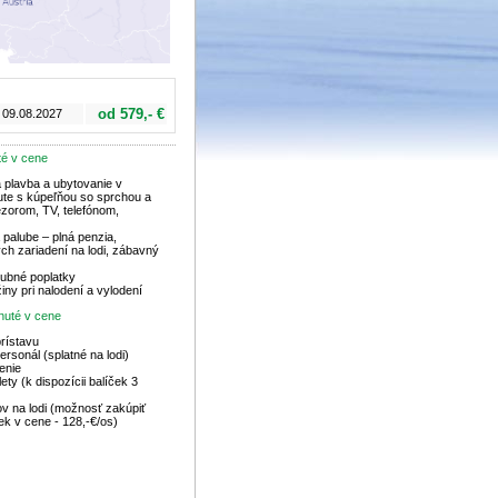
od 579,- €
 09.08.2027
té v cene
 plavba a ubytovanie v
ute s kúpeľňou so sprchou a
zorom, TV, telefónom,
 palube – plná penzia,
ých zariadení na lodi, zábavný
lubné poplatky
iny pri nalodení a vylodení
nuté v cene
rístavu
ersonál (splatné na lodi)
enie
lety (k dispozícii balíček 3
)
v na lodi (možnosť zakúpiť
ek v cene - 128,-€/os)