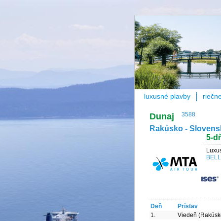
luxusné plavby
riečn
Dunaj
3588
Rakúsko - Slovens
5-d
Luxus
BEL
Deň
Prístav
1.
Viedeň (Rakúsk