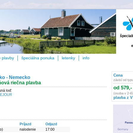
špecial
e
e plavby
špeciálna ponuka
letenky
info
Cena
ko - Nemecko
závisí od typ
ňová riečna plavba
od 579,-
ná loď:
(osoba v 2-lô
LEJOUR
plavba z V
Príjazd
Odjazd
o)
nalodenie
17:00