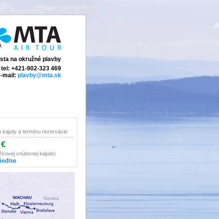
ista na okružné plavby
tel: +421-902-323 469
-mail:
plavby@mta.sk
u kajuty a termínu rezervácie
 €
žkovej vnútornej kajute)
iedne