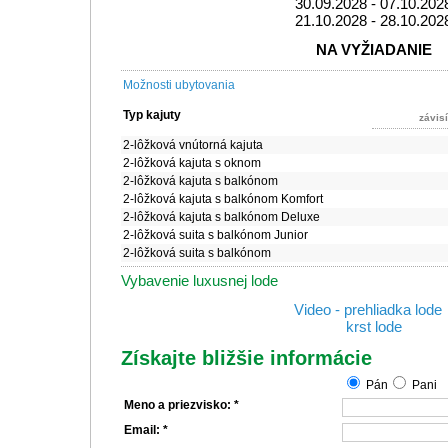
30.09.2028 - 07.10.202
21.10.2028 - 28.10.202
NA VYŽIADANIE
Možnosti ubytovania
Typ kajuty
závis
2-lôžková vnútorná kajuta
2-lôžková kajuta s oknom
2-lôžková kajuta s balkónom
2-lôžková kajuta s balkónom Komfort
2-lôžková kajuta s balkónom Deluxe
2-lôžková suita s balkónom Junior
2-lôžková suita s balkónom
Vybavenie luxusnej lode
Video - prehliadka lod
krst lode
Získajte bližšie informácie
Pán
Pani
Meno a priezvisko: *
Email: *