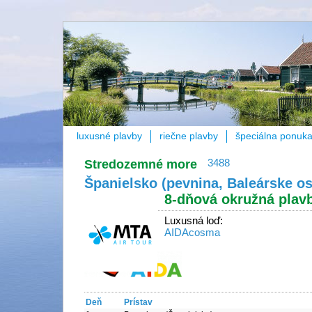
luxusné plavby
riečne plavby
špeciálna ponuk
Stredozemné more
3488
Španielsko (pevnina, Baleárske ost
8-dňová okružná plav
Luxusná loď:
AIDAcosma
Deň
Prístav