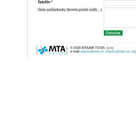
Telefón *
Vaše požiadavky (termín,počet osôb,...)
© 2026 MTA AIR TOUR, s.r.o.
e-mail:
plavby@mta.sk
,
letenky@mta.sk
,
za