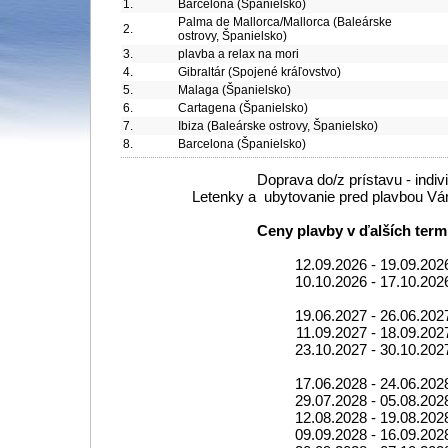
1.
Barcelona (Španielsko)
Palma de Mallorca/Mallorca (Baleárske
2.
ostrovy, Španielsko)
3.
plavba a relax na mori
4.
Gibraltár (Spojené kráľovstvo)
5.
Malaga (Španielsko)
6.
Cartagena (Španielsko)
7.
Ibiza (Baleárske ostrovy, Španielsko)
8.
Barcelona (Španielsko)
Doprava do/z prístavu - indiv
Letenky a ubytovanie pred plavbou V
Ceny plavby v ďalších term
12.09.2026 - 19.09.202
10.10.2026 - 17.10.202
19.06.2027 - 26.06.202
11.09.2027 - 18.09.202
23.10.2027 - 30.10.202
17.06.2028 - 24.06.202
29.07.2028 - 05.08.202
12.08.2028 - 19.08.202
09.09.2028 - 16.09.202