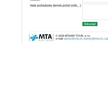
Vaše požiadavky (termín,počet osôb,...)
© 2026 MTA AIR TOUR, s.r.o.
e-mail:
plavby@mta.sk
,
letenky@mta.sk
,
za