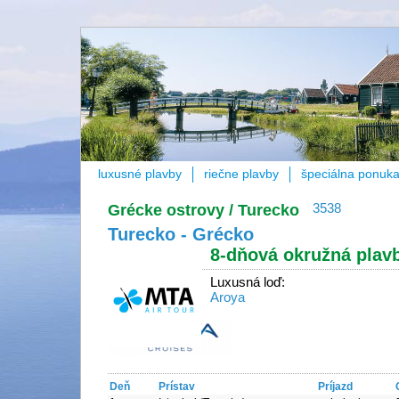
luxusné plavby
riečne plavby
špeciálna ponuk
Grécke ostrovy / Turecko
3538
Turecko - Grécko
8-dňová okružná plav
Luxusná loď:
Aroya
Deň
Prístav
Príjazd