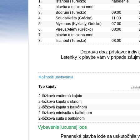
1.
Istanbul (Turecko)
nalodenie
2.
plavba a relax na mori
-
-
3.
Bodrum (Turecko)
09:00
4.
Souda/Kréta (Grécko)
11:00
5.
Mykonos (Kyklady, Grécko)
07:00
6.
Pireus/Atény (Grécko)
08:00
7.
plavba a relax na mori
-
-
8.
Istanbul (Turecko)
08:00
Doprava do/z prístavu: indivi
Letenky k plavbe vám v prípade záuj
Možnosti ubytovania
Typ kajuty
závis
2-lôžková vnútorná kajuta
2-lôžková kajuta s oknom
2-lôžková kajuta s balkónom
2-lôžková minisuita s balkónom
2-lôžková suita s balkónom
Vybavenie luxusnej lode
Panenská plavba lode sa uskutočnila 