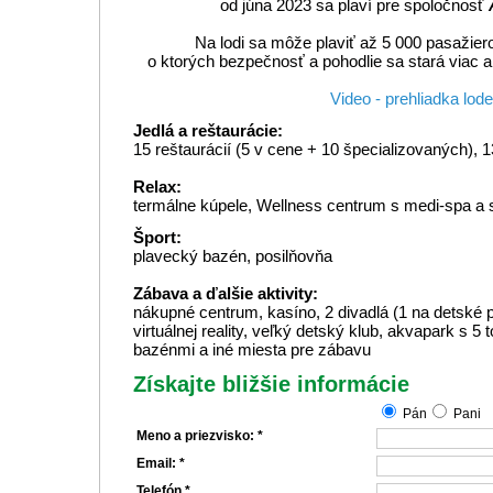
od júna 2023 sa plaví pre spoločnosť
Na lodi sa môže plaviť až 5 000 pasažier
o ktorých bezpečnosť a pohodlie sa stará viac 
Video - prehliadka lode
Jedlá a reštaurácie:
15 reštaurácií (5 v cene + 10 špecializovaných), 
Relax:
termálne kúpele, Wellness centrum s medi-spa a
Šport:
plavecký bazén, posilňovňa
Zábava a ďalšie aktivity:
nákupné centrum, kasíno, 2 divadlá (1 na detské 
virtuálnej reality, veľký detský klub, akvapark s 
bazénmi a iné miesta pre zábavu
Získajte bližšie informácie
Pán
Pani
Meno a priezvisko: *
Email: *
Telefón *