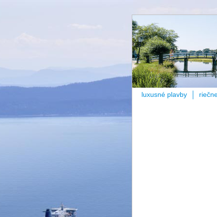
luxusné plavby
riečn