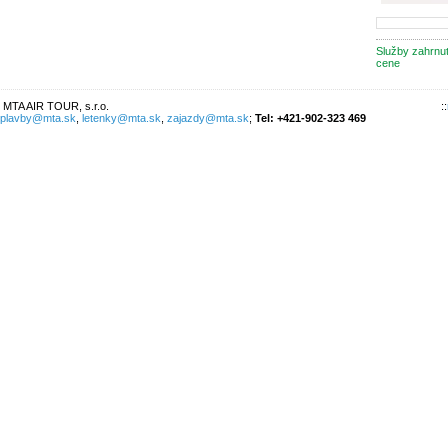
Služby zahrnu
cene
 MTA AIR TOUR, s.r.o.
::
plavby@mta.sk
,
letenky@mta.sk
,
zajazdy@mta.sk
;
Tel: +421-902-323 469