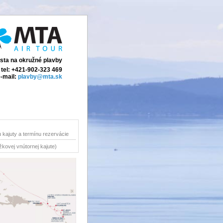
ista na okružné plavby
tel: +421-902-323 469
-mail:
plavby@mta.sk
u kajuty a termínu rezervácie
žkovej vnútornej kajute)