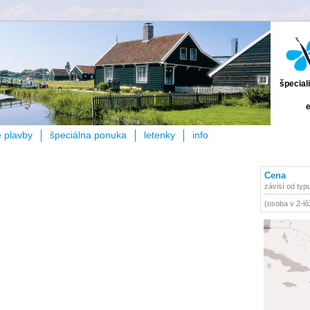
špecial
e
e plavby
špeciálna ponuka
letenky
info
Cena
závisí od typ
(osoba v 2-lô