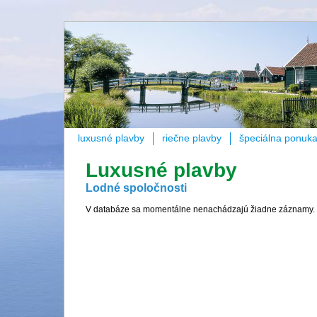
luxusné plavby
riečne plavby
špeciálna ponuk
Luxusné plavby
Lodné spoločnosti
V databáze sa momentálne nenachádzajú žiadne záznamy.