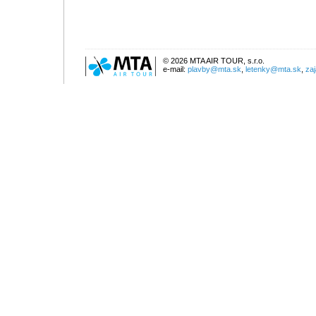
© 2026 MTA AIR TOUR, s.r.o.
e-mail:
plavby@mta.sk
,
letenky@mta.sk
,
za