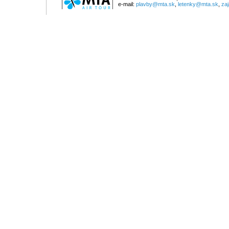
e-mail:
plavby@mta.sk
,
letenky@mta.sk
,
za