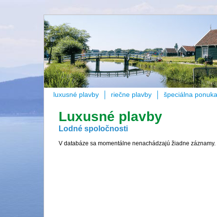
luxusné plavby
riečne plavby
špeciálna ponuk
Luxusné plavby
Lodné spoločnosti
V databáze sa momentálne nenachádzajú žiadne záznamy.