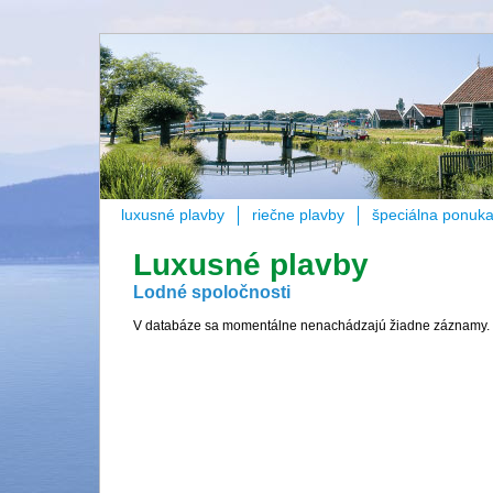
luxusné plavby
riečne plavby
špeciálna ponuk
Luxusné plavby
Lodné spoločnosti
V databáze sa momentálne nenachádzajú žiadne záznamy.