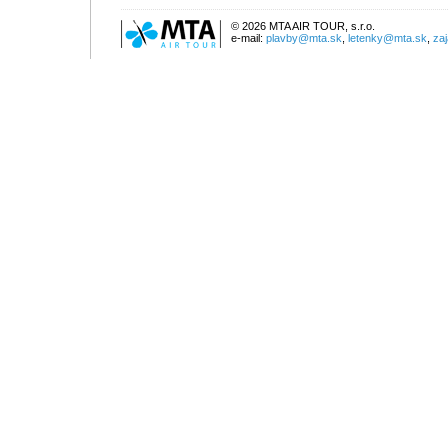
© 2026 MTA AIR TOUR, s.r.o.
e-mail:
plavby@mta.sk
,
letenky@mta.sk
,
za