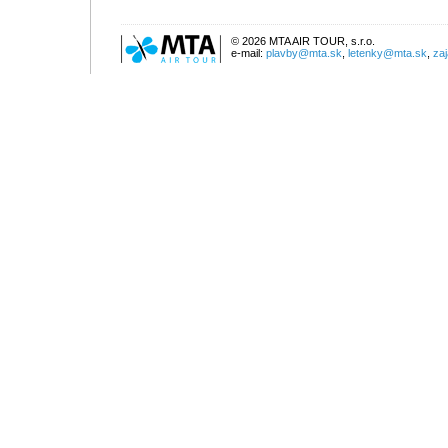
© 2026 MTA AIR TOUR, s.r.o.
e-mail:
plavby@mta.sk
,
letenky@mta.sk
,
za