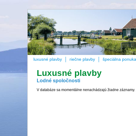
luxusné plavby
riečne plavby
špeciálna ponuk
Luxusné plavby
Lodné spoločnosti
V databáze sa momentálne nenachádzajú žiadne záznamy.