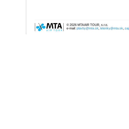
© 2026 MTA AIR TOUR, s.r.o.
e-mail:
plavby@mta.sk
,
letenky@mta.sk
,
za