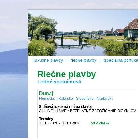
luxusné plavby
riečne plavby
špeciálna ponuk
Riečne plavby
Lodné spoločnosti
Dunaj
Nemecko - Rakúsko - Slovensko - Maďarsko
8-dňová luxusná riečna plavba
ALL INCLUSIVE * BEZPLATNÉ ZAPOŽIČANIE BICYKLOV
Termíny:
23.10.2026 - 30.10.2026
od 2.284,-€