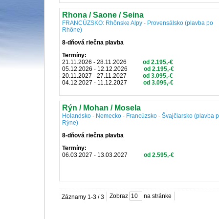
Rhona / Saone / Seina
FRANCÚZSKO: Rhônske Alpy - Provensálsko (plavba po
Rhône)
8-dňová riečna plavba
Termíny:
21.11.2026 - 28.11.2026
od 2.195,-€
05.12.2026 - 12.12.2026
od 2.195,-€
20.11.2027 - 27.11.2027
od 3.095,-€
04.12.2027 - 11.12.2027
od 3.095,-€
Rýn / Mohan / Mosela
Holandsko - Nemecko - Francúzsko - Švajčiarsko (plavba 
Rýne)
8-dňová riečna plavba
Termíny:
06.03.2027 - 13.03.2027
od 2.595,-€
Zobraz
na stránke
Záznamy 1-3 / 3