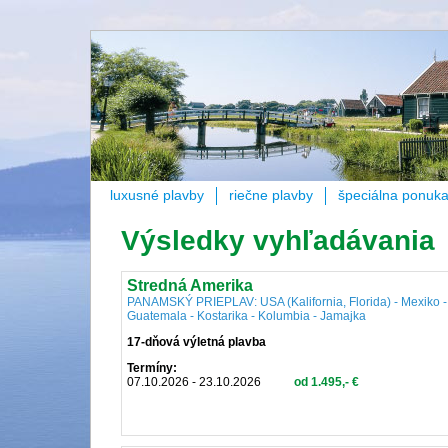
luxusné plavby
riečne plavby
špeciálna ponuk
Výsledky vyhľadávania
Stredná Amerika
PANAMSKÝ PRIEPLAV: USA (Kalifornia, Florida) - Mexiko -
Guatemala - Kostarika - Kolumbia - Jamajka
17-dňová výletná plavba
Termíny:
07.10.2026 - 23.10.2026
od 1.495,- €