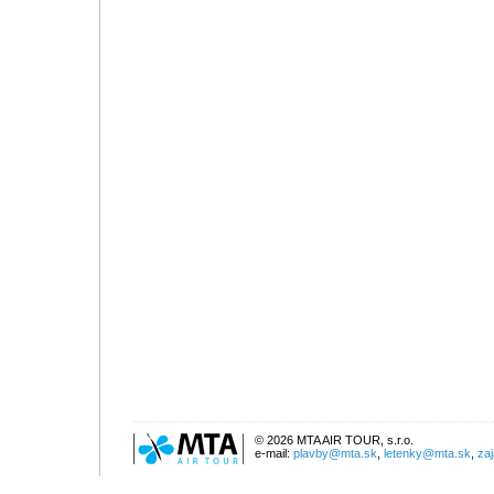
© 2026 MTA AIR TOUR, s.r.o.
e-mail:
plavby@mta.sk
,
letenky@mta.sk
,
za