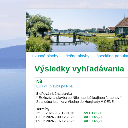
luxusné plavby
riečne plavby
špeciálna ponuk
Výsledky vyhľadávania
Níl
EGYPT (plavba po Níle)
8-dňová riečna plavba
* Exkluzívna plavba po Níle naprieč krajinou faraonov *
Spiatočná letenka z Viedne do Hurghady V CENE
Termíny:
25.11.2026 - 02.12.2026
od 1.175,- €
02.12.2026 - 09.12.2026
od 1.145,- €
09.12.2026 - 16.12.2026
od 1.145,- €