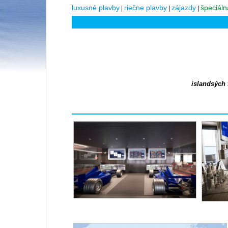
luxusné plavby
riečne plavby
zájazdy
špeciál
|
|
|
islandsých