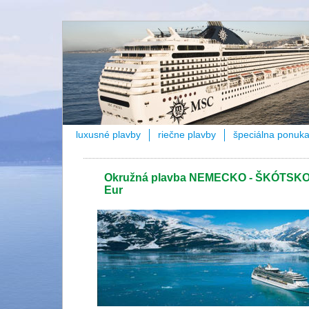
luxusné plavby
riečne plavby
špeciálna ponuk
Okružná plavba NEMECKO - ŠKÓTSKO -
Eur