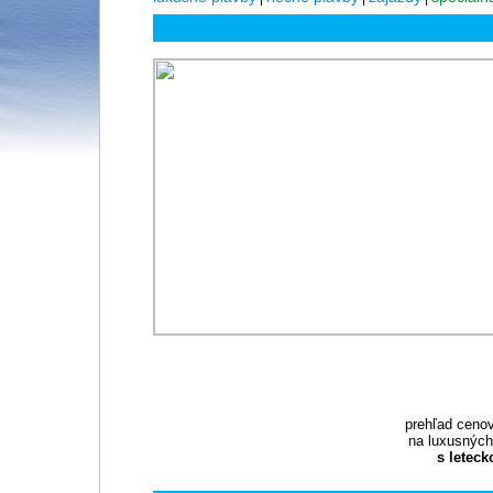
prehľad ceno
na luxusných
s letec