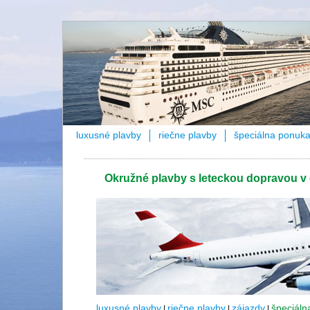
luxusné plavby
riečne plavby
špeciálna ponuk
Okružné plavby s leteckou dopravou v
luxusné plavby
riečne plavby
zájazdy
špeciáln
|
|
|